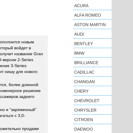
ACURA
ALFA ROMEO
ASTON MARTIN
AUDI
ополнится новым
BENTLEY
торый войдет в
BMW
получит название Gran
 версии 2-Series
BRILLIANCE
ение 3-Series
ит нишу для нового
CADILLAC
CHANGAN
тся, более длинной
 инженерное решение
CHERY
ассажиров заднего
CHEVROLET
но и “заряженный”
CHRYSLER
аться с 3,0-
CITROEN
ложительно продажи
DAEWOO