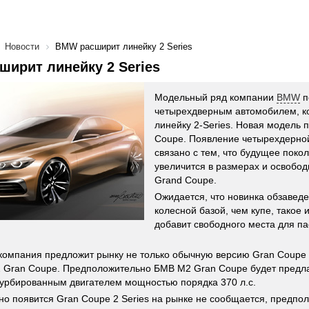
Новости
BMW расширит линейку 2 Series
ирит линейку 2 Series
Модельный ряд компании
BMW
п
четырехдверным автомобилем, ко
линейку 2-Series. Новая модель 
Coupe. Появление четырехдерной
связано с тем, что будущее покол
увеличится в размерах и освобод
Grand Coupe.
Ожидается, что новинка обзаведе
колесной базой, чем купе, такое
добавит свободного места для п
компания предложит рынку не только обычную версию Gran Coupe 
 Gran Coupe. Предположительно БМВ M2 Gran Coupe будет предлаг
урбированным двигателем мощностью порядка 370 л.с.
но появится Gran Coupe 2 Series на рынке не сообщается, предпо