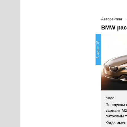
Авторейтинг
BMW расш
6 июня '16
ряда.
По слухам 
вариант M2
литровым т
Когда имен