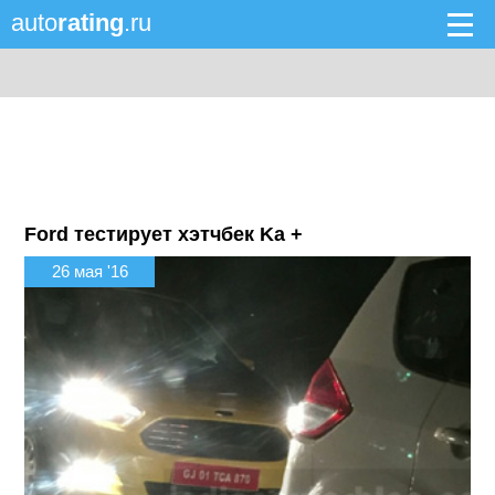
auto
rating
.ru
Ford тестирует хэтчбек Ka +
26 мая '16