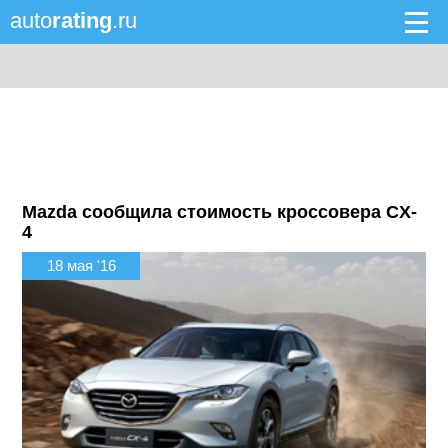
auto
rating
.ru
Mazda сообщила стоимость кроссовера CX-
4
18 мая '16