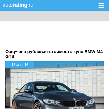
auto
rating
.ru
Озвучена рублевая стоимость купе BMW M4
GTS
13 мая '16