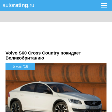
auto
rating
.ru
Volvo S60 Cross Country покидает
Великобританию
5 мая '16