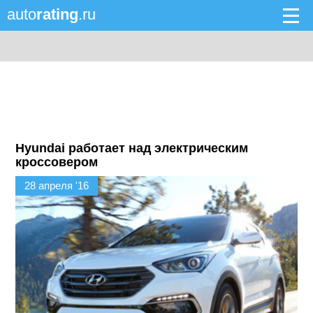
auto
rating
.ru
Hyundai работает над электрическим
кроссовером
28 апреля '16