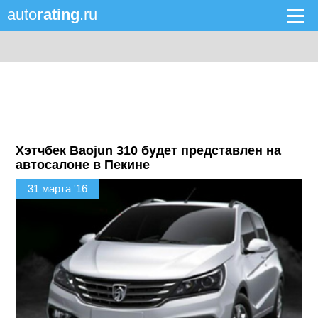
auto
rating
.ru
Хэтчбек Baojun 310 будет представлен на
автосалоне в Пекине
31 марта '16