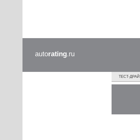
auto
rating
.ru
ТЕСТ-ДРА