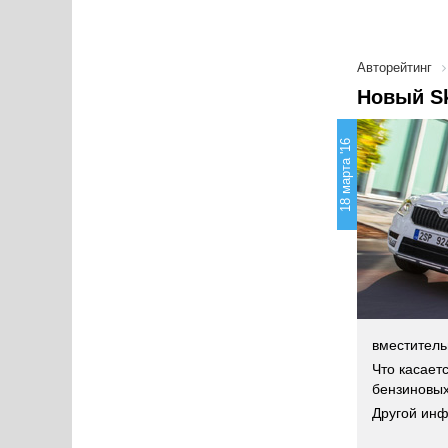
Авторейтинг
Новый Sk
18 марта '16
вместитель
Что касает
бензиновых
Другой инф