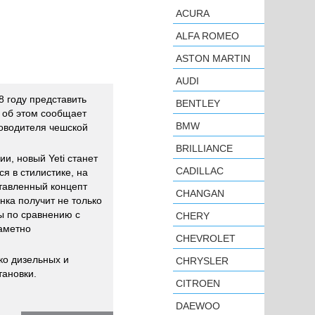
ACURA
ALFA ROMEO
ASTON MARTIN
AUDI
8 году представить
BENTLEY
, об этом сообщает
BMW
ководителя чешской
BRILLIANCE
и, новый Yeti станет
CADILLAC
я в стилистике, на
тавленный концепт
CHANGAN
инка получит не только
ы по сравнению с
CHERY
заметно
CHEVROLET
ко дизельных и
CHRYSLER
тановки.
CITROEN
DAEWOO