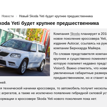
Новости
Новый Skoda Yeti будет крупнее предшественника
oda Yeti будет крупнее предшественника
Компания
Skoda
планирует в 201
новое поколение кроссовера Yeti
издание Autocar, ссылаясь на ру
компании Бернхарда Майера.
По словам представителя компани
крупнее и существенно поменяетс
которую повлияет недавно предс
VisionS. Важно отметить, что нов
увеличенные габаритные размер
предшественником, но и станет 
ней.
ся технической начинки кроссовера, то автомобиль получит несколь
 агрегатов, а также не исключено появление гибридной силовой ус
ормации о кроссовере Skoda Yeti нового поколения пока нет.