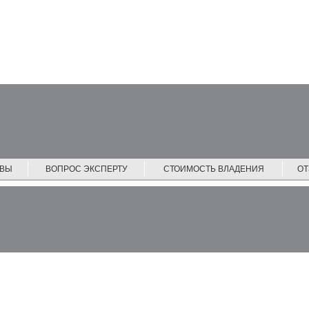
ЙВЫ
ВОПРОС ЭКСПЕРТУ
СТОИМОСТЬ ВЛАДЕНИЯ
О