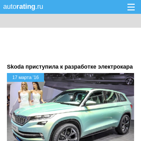
auto
rating
.ru
Skoda приступила к разработке электрокара
17 марта '16