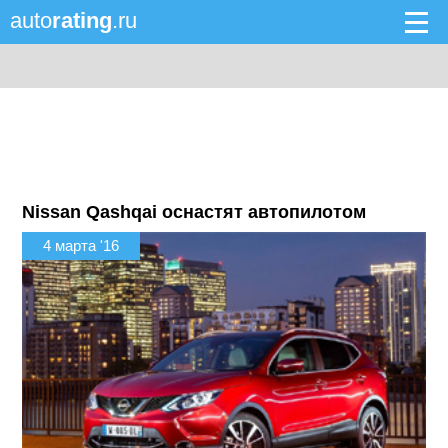
auto
rating
.ru
Nissan Qashqai оснастят автопилотом
4 марта '16