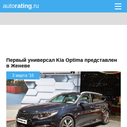
auto
rating
.ru
Первый универсал Kia Optima представлен
в Женеве
3 марта '16