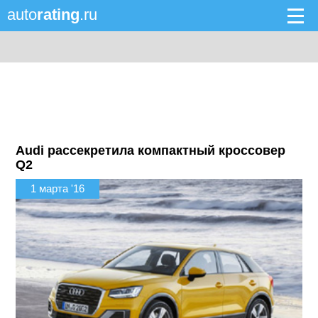
auto
rating
.ru
Audi рассекретила компактный кроссовер
Q2
1 марта '16