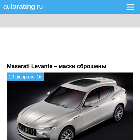
auto
rating
.ru
Maserati Levante – маски сброшены
20 февраля '16