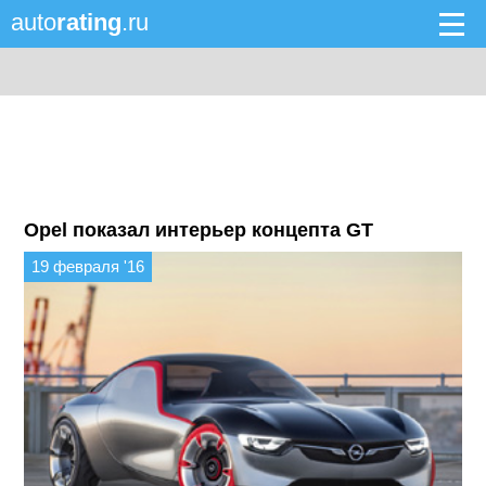
auto
rating
.ru
Opel показал интерьер концепта GT
19 февраля '16