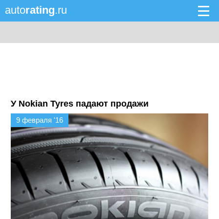
auto
rating
.ru
У Nokian Tyres падают продажи
9 февраля '16