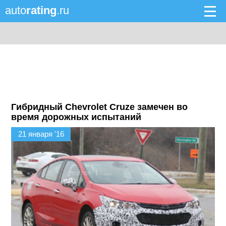
auto
rating
.ru
Гибридный Chevrolet Cruze замечен во
время дорожных испытаний
21 января '16