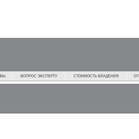
ЙВЫ
ВОПРОС ЭКСПЕРТУ
СТОИМОСТЬ ВЛАДЕНИЯ
О