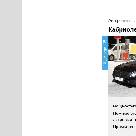
Авторейтинг
Кабриоле
18 декабря '15
мощностью 
Помимо это
литровый тв
Премьера н