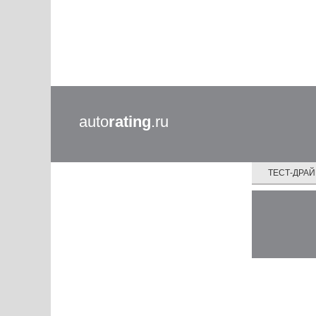
auto
rating
.ru
ТЕСТ-ДРА