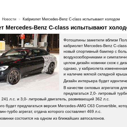
Новости
Кабриолет Mercedes-Benz C-class испытывают холодом
т Mercedes-Benz C-class испытывают холо
Фотошпины заметили вблизи Поля
кабриолет Mercedes-Benz C-class
новый спортивный бампер с бол
воздухозоборниками и симпатичн
целом дизайн новинки схож с диз
однако, у кабриолета измененная
и наличие мягкой складной крыш
Дизайн интерьера будет идентиче
В качестве силовых агрегатов дл
предлагаться 2,0- литровый турб
241 л.с. и 3,0- литровый двигатель, развивающий 362 л.с.
го будет предлагаться версия Mercedes-AMG C63 Convertible, кото
ин-турбо агрегат, отдача которого составляет 469 л.с.
овинки состоится на одном из ближайших автосалонов.