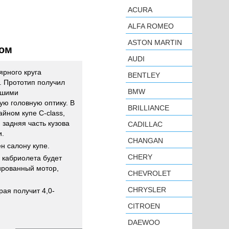
ACURA
ALFA ROMEO
ASTON MARTIN
дом
AUDI
рного круга
BENTLEY
. Прототип получил
BMW
ьшими
ую головную оптику. В
BRILLIANCE
айном купе C-class,
 задняя часть кузова
CADILLAC
и.
CHANGAN
н салону купе.
CHERY
я кабриолета будет
ированный мотор,
CHEVROLET
CHRYSLER
рая получит 4,0-
CITROEN
DAEWOO