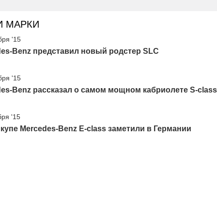
И МАРКИ
бря '15
des-Benz представил новый родстер SLC
бря '15
es-Benz рассказал о самом мощном кабриолете S-class
бря '15
купе Mercedes-Benz E-class заметили в Германии