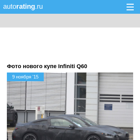
auto
rating
.ru
Фото нового купе Infiniti Q60
9 ноября '15