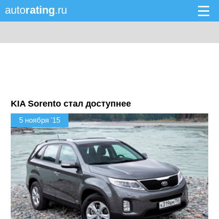
auto
rating
.ru
KIA Sorento стал доступнее
5 ноября '15