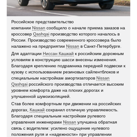
Российское представительство
компании
Nissan
сообщило о начале приема заказов на
кроссовер
Qashqai
производство которого началось в
России. Производство современного кроссовера было
налажено на предприятии
Nissan
в Санкт-Петербурге.
Для адаптации
Ниссан Кашкай
к российским дорожным
условиям в конструкцию шасси внесены изменения.
Благодаря креплению подрамника передней подвески к
кузову с использованием резиновых сайлентблоков и
специальным настройкам амортизаторов
Nissan
Qashqai
российского производства отличается высоким
уровнем комфорта даже на плохих дорогах и
улучшенной шумоизоляцией.
Став более комфортным при движении на российских
дорогах,
Кашкай
сохранил отличную управляемость.
Благодаря специальным настройкам рулевого
управления инженерами
Nissan
улучшена обратная
связь с водителем: усилено ощущение нулевого
положения руля и «надежности» при управлении