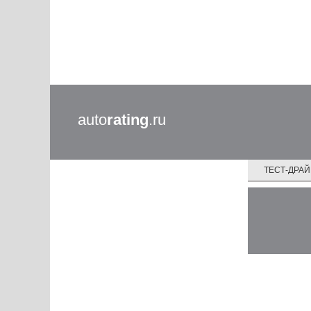
auto
rating
.ru
ТЕСТ-ДРА