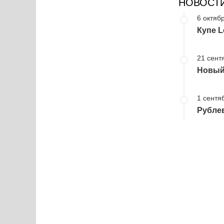
НОВОСТ
6 октябр
Купе 
21 сент
Новый 
1 сентя
Рубле