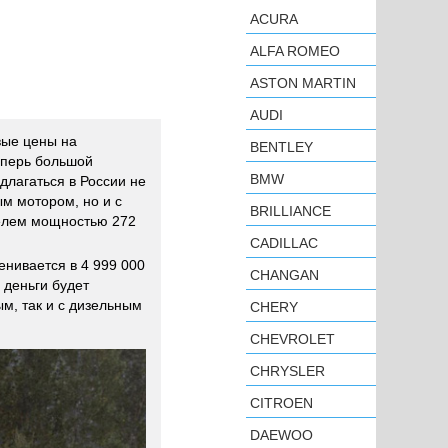
ACURA
ALFA ROMEO
ASTON MARTIN
AUDI
ые цены на
BENTLEY
еперь большой
BMW
длагаться в России не
ым мотором, но и с
BRILLIANCE
телем мощностью 272
CADILLAC
енивается в 4 999 000
CHANGAN
и деньги будет
м, так и с дизельным
CHERY
CHEVROLET
CHRYSLER
CITROEN
DAEWOO