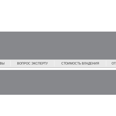
ЙВЫ
ВОПРОС ЭКСПЕРТУ
СТОИМОСТЬ ВЛАДЕНИЯ
О