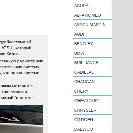
ACURA
ALFA ROMEO
ASTON MARTIN
AUDI
дробностями об
BENTLEY
 ATS-L, который
BMW
ке Китая.
ованную радиаторную
BRILLIANCE
екательную систему
CADILLAC
, что новая система
CHANGAN
ровым мотором с
CHERY
е трансмиссии
нчатый “автомат”.
CHEVROLET
CHRYSLER
CITROEN
DAEWOO