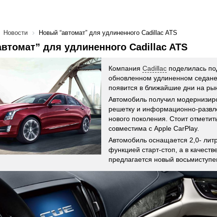
Новости
Новый “автомат” для удлиненного Cadillac ATS
втомат” для удлиненного Cadillac ATS
Компания
Cadillac
поделилась по
обновленном удлиненном седане
появится в ближайшие дни на рын
Автомобиль получил модернизир
решетку и информационно-развл
нового поколения. Стоит отметить
совместима с Apple CarPlay.
Автомобиль оснащается 2,0- лит
функцией старт-стоп, а в качеств
предлагается новый восьмиступе