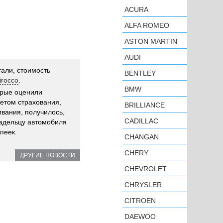
ACURA
ALFA ROMEO
ASTON MARTIN
AUDI
али, стоимость
BENTLEY
irocco
.
BMW
орые оценили
четом страхования,
BRILLIANCE
вания, получилось,
CADILLAC
ладельцу автомобиля
опеек.
CHANGAN
CHERY
ДРУГИЕ НОВОСТИ
CHEVROLET
CHRYSLER
CITROEN
DAEWOO