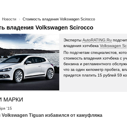
Новости
Стоимость владения Volkswagen Scirocco
ь владения Volkswagen Scirocco
Эксперты
AutoRATING.Ru
подсчит
владения хэтчбека
Volkswagen Sc
По подсчетам специалистов, кот
стоимость владения хэтчбека с у
бензина и регламентного обслужи
что за один километр пробега, в
придется платить 15 рублей 59 к
И МАРКИ
бря '15
 Volkswagen Tiguan избавился от камуфляжа