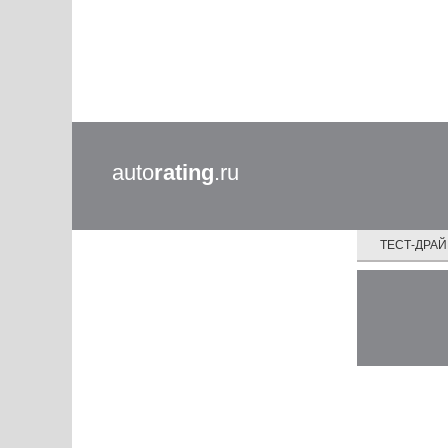
auto
rating
.ru
ТЕСТ-ДРА