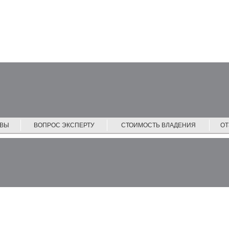
ЙВЫ
ВОПРОС ЭКСПЕРТУ
СТОИМОСТЬ ВЛАДЕНИЯ
О