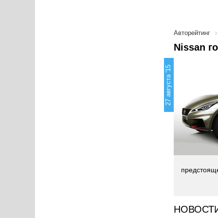
Авторейтинг
Nissan г
27 августа '15
предстояще
НОВОСТ