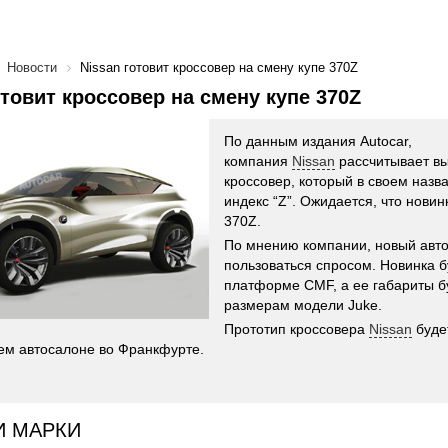
Новости
Nissan готовит кроссовер на смену купе 370Z
отовит кроссовер на смену купе 370Z
По данным издания Autocar,
компания
Nissan
рассчитывает вы
кроссовер, который в своем назв
индекс “Z”. Ожидается, что новин
370Z.
По мнению компании, новый авт
пользоваться спросом. Новинка б
платформе CMF, а ее габариты б
размерам модели Juke.
Прототип кроссовера
Nissan
буде
м автосалоне во Франкфурте.
И МАРКИ