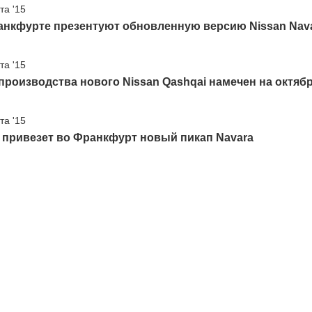
та '15
анкфурте презентуют обновленную версию Nissan Nav
та '15
производства нового Nissan Qashqai намечен на октяб
та '15
 привезет во Франкфурт новый пикап Navara