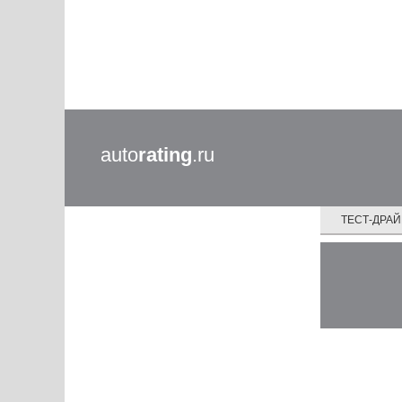
auto
rating
.ru
ТЕСТ-ДРА