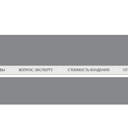
ЙВЫ
ВОПРОС ЭКСПЕРТУ
СТОИМОСТЬ ВЛАДЕНИЯ
О