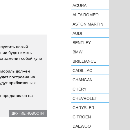
ACURA
ALFA ROMEO
ASTON MARTIN
AUDI
BENTLEY
пустить новый
BMW
ании будет иметь
ка заменит собой купе
BRILLIANCE
CADILLAC
омобиль должен
удет построена на
CHANGAN
удут приближены к
CHERY
т представлен на
CHEVROLET
CHRYSLER
ДРУГИЕ НОВОСТИ
CITROEN
DAEWOO