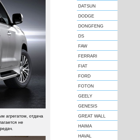
DATSUN
DODGE
DONGFENG
DS
FAW
FERRARI
FIAT
FORD
FOTON
GEELY
GENESIS
GREAT WALL
м агрегатом, отдача
лагается не
HAIMA
редач.
HAVAL