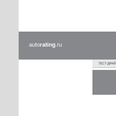
auto
rating
.ru
ТЕСТ-ДРА