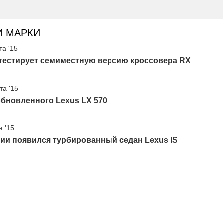
И МАРКИ
та '15
 тестирует семиместную версию кроссовера RX
та '15
бновленного Lexus LX 570
а '15
ии появился турбированный седан Lexus IS