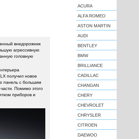
ACURA
ALFA ROMEO
ASTON MARTIN
AUDI
енный внедорожник
BENTLEY
ольшую агрессивную
BMW
танную головную
BRILLIANCE
интерьера
CADILLAC
 LX получил новое
ю панель с большим
CHANGAN
 части. Помимо этого
итком приборов и
CHERY
CHEVROLET
CHRYSLER
CITROEN
DAEWOO