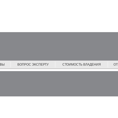
ЙВЫ
ВОПРОС ЭКСПЕРТУ
СТОИМОСТЬ ВЛАДЕНИЯ
О