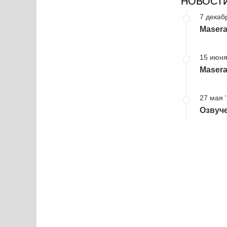
НОВОСТ
7 декаб
Masera
15 июня
Masera
27 мая 
Озвуче