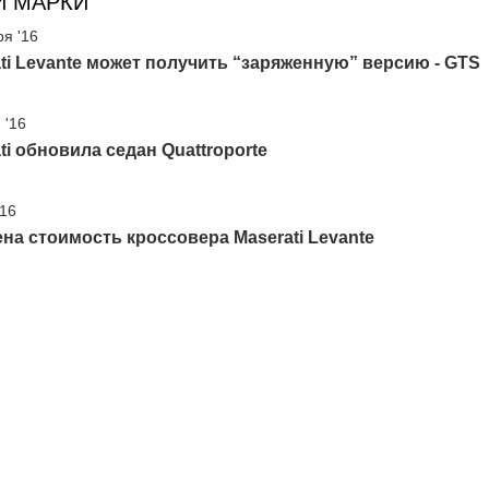
И МАРКИ
ря '16
ti Levante может получить “заряженную” версию - GTS
 '16
ti обновила седан Quattroporte
'16
на стоимость кроссовера Maserati Levante