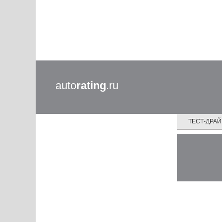
auto
rating
.ru
ТЕСТ-ДРА