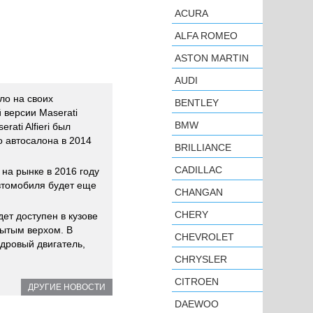
ACURA
ALFA ROMEO
ASTON MARTIN
AUDI
ло на своих
BENTLEY
 версии Maserati
BMW
rati Alfieri был
о автосалона в 2014
BRILLIANCE
CADILLAC
 на рынке в 2016 году
автомобиля будет еще
CHANGAN
CHERY
удет доступен в кузове
рытым верхом. В
CHEVROLET
дровый двигатель,
CHRYSLER
CITROEN
ДРУГИЕ НОВОСТИ
DAEWOO