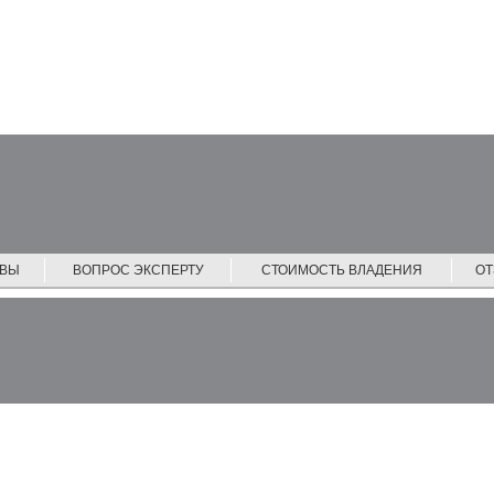
ЙВЫ
ВОПРОС ЭКСПЕРТУ
СТОИМОСТЬ ВЛАДЕНИЯ
О