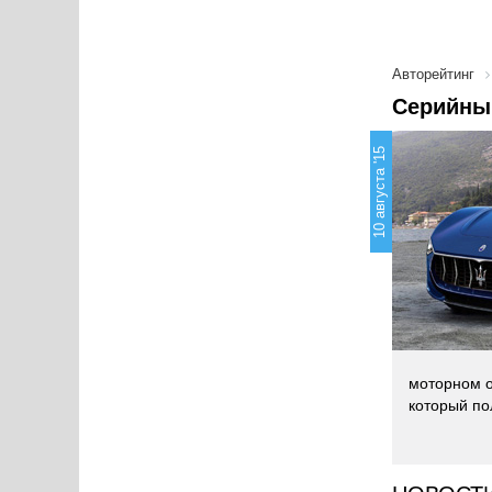
Авторейтинг
Серийный
10 августа '15
моторном о
который по