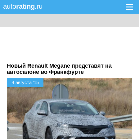
auto
rating
.ru
Новый Renault Megane представят на
автосалоне во Франкфурте
4 августа '15