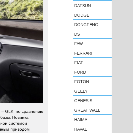
DATSUN
DODGE
DONGFENG
DS
FAW
FERRARI
FIAT
FORD
FOTON
GEELY
GENESIS
GREAT WALL
у –
GLK
, по сравнению
 базы. Новинка
HAIMA
ной системой
олным приводом
HAVAL