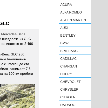
ACURA
ALFA ROMEO
ASTON MARTIN
 GLC
AUDI
и
Mercedes-Benz
BENTLEY
й внедорожник GLC.
BMW
начинается от 2 490
BRILLIANCE
s-Benz GLC 250
CADILLAC
овым бензиновым
л.с. Разгон до ста
CHANGAN
обиля, занимает 7,3
ва на 100 км пробега
CHERY
CHEVROLET
CHRYSLER
CITROEN
DAEWOO