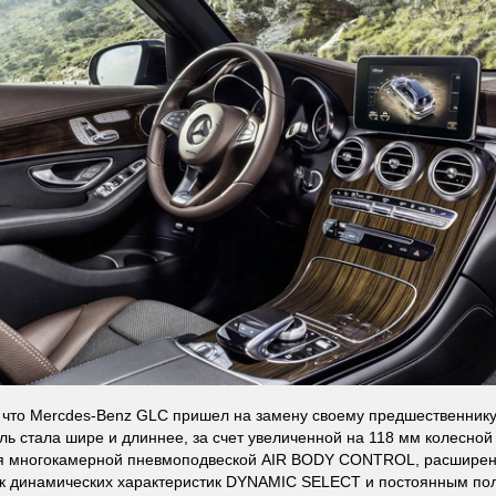
что Mercdes-Benz GLC пришел на замену своему предшественник
ль стала шире и длиннее, за счет увеличенной на 118 мм колесной
я многокамерной пневмоподвеской AIR BODY CONTROL, расширен
ок динамических характеристик DYNAMIC SELECT и постоянным п