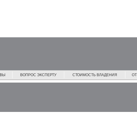
ЙВЫ
ВОПРОС ЭКСПЕРТУ
СТОИМОСТЬ ВЛАДЕНИЯ
О