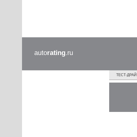
auto
rating
.ru
ТЕСТ-ДРА