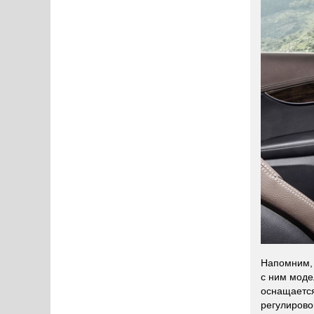
Напомним, 
с ним моде
оснащаетс
регулиров