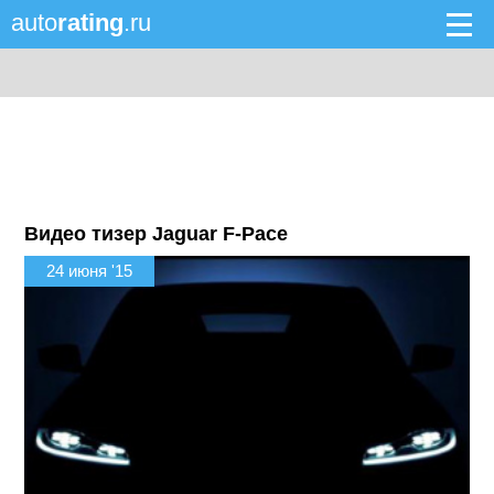
auto
rating
.ru
Видео тизер Jaguar F-Pace
24 июня '15