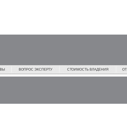
ЙВЫ
ВОПРОС ЭКСПЕРТУ
СТОИМОСТЬ ВЛАДЕНИЯ
О