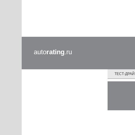
auto
rating
.ru
ТЕСТ-ДРА