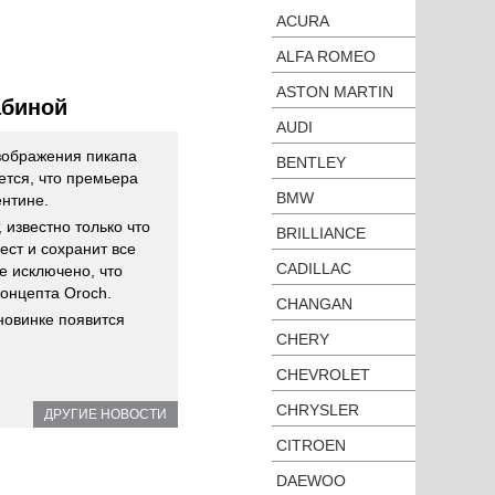
ACURA
ALFA ROMEO
ASTON MARTIN
абиной
AUDI
зображения пикапа
BENTLEY
ется, что премьера
BMW
ентине.
 известно только что
BRILLIANCE
ест и сохранит все
CADILLAC
е исключено, что
концепта Oroch.
CHANGAN
новинке появится
CHERY
CHEVROLET
CHRYSLER
ДРУГИЕ НОВОСТИ
CITROEN
DAEWOO