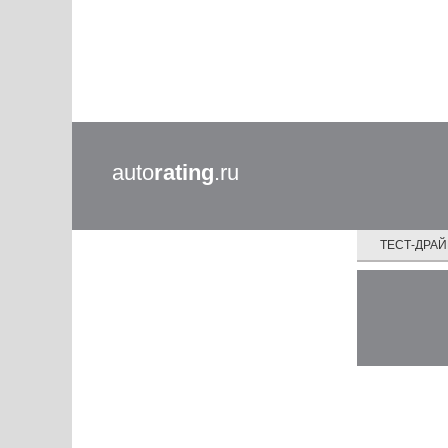
auto
rating
.ru
ТЕСТ-ДРА