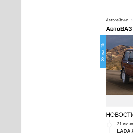
Авторейтинг
АвтоВАЗ 
22 мая '15
НОВОСТ
21 июня
LADA X