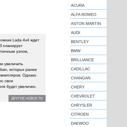
ACURA
ALFA ROMEO
ASTON MARTIN
AUDI
ожник Lada 4x4 ждет
BENTLEY
З планирует
BMW
упичным узлом,
BRILLIANCE
и увеличить
CADILLAC
ban, которых ранее
кземпляров. Однако
CHANGAN
ес свои
иля будет увеличен.
CHERY
CHEVROLET
ДРУГИЕ НОВОСТИ
CHRYSLER
CITROEN
DAEWOO