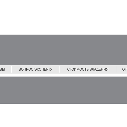
ЙВЫ
ВОПРОС ЭКСПЕРТУ
СТОИМОСТЬ ВЛАДЕНИЯ
О