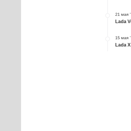
21 мая 
Lada V
15 мая 
Lada X