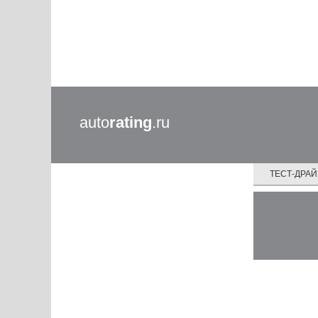
auto
rating
.ru
ТЕСТ-ДРА