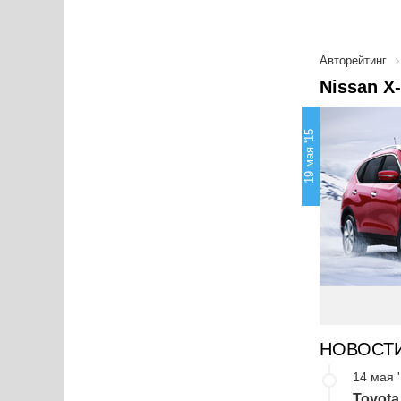
Авторейтинг
Nissan X
19 мая '15
НОВОСТ
14 мая 
Toyota