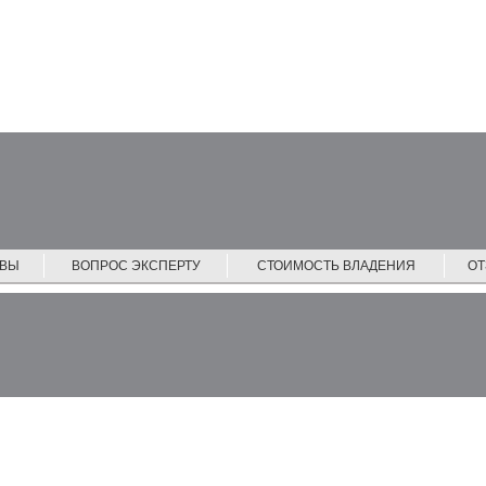
ЙВЫ
ВОПРОС ЭКСПЕРТУ
СТОИМОСТЬ ВЛАДЕНИЯ
О