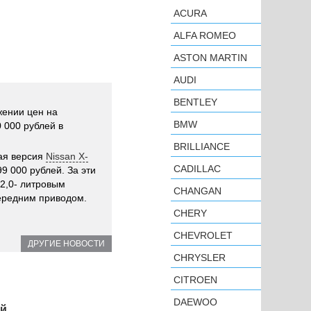
ACURA
ALFA ROMEO
ASTON MARTIN
AUDI
BENTLEY
жении цен на
BMW
 000 рублей в
BRILLIANCE
ая версия
Nissan X-
CADILLAC
9 000 рублей. За эти
 2,0- литровым
CHANGAN
ередним приводом.
CHERY
CHEVROLET
ДРУГИЕ НОВОСТИ
CHRYSLER
CITROEN
DAEWOO
ей