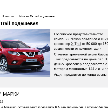
Новости
Nissan X-Trail подешевел
-Trail подешевел
Российское представительство
компании
Nissan
объявило о сни
кроссовер
X-Trail
от 50 000 до 150
зависимости от комплектации.
С учетом временной акции базов
Trail
предлагается по цене от 1 09
деньги кроссовер предлагается с
мотором мощностью 144 л.с. и п
Акция продлится до конца весны.
И МАРКИ
'15
 и Nissan отзывают порядка 6,5 миллионов автомобил