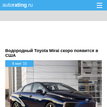
auto
rating
.ru
Водородный Toyota Mirai скоро появится в
США
8 мая '15