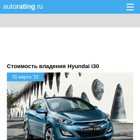
auto
rating
.ru
Стоимость владения Hyundai i30
31 марта '15