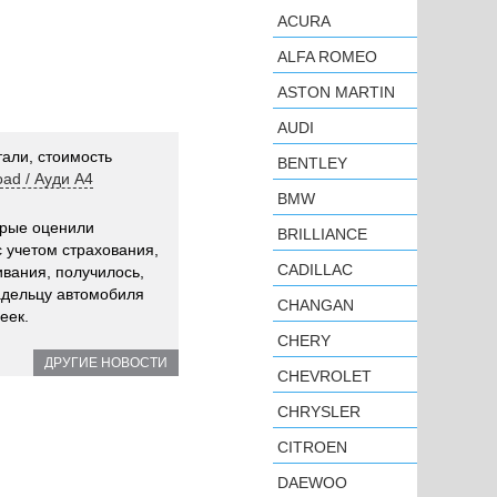
ACURA
ALFA ROMEO
ASTON MARTIN
AUDI
али, стоимость
BENTLEY
road / Ауди А4
BMW
орые оценили
BRILLIANCE
 учетом страхования,
CADILLAC
вания, получилось,
адельцу автомобиля
CHANGAN
еек.
CHERY
ДРУГИЕ НОВОСТИ
CHEVROLET
CHRYSLER
CITROEN
DAEWOO