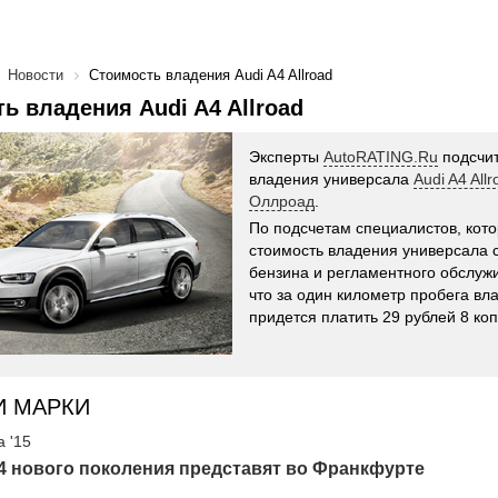
Новости
Стоимость владения Audi A4 Allroad
ь владения Audi A4 Allroad
Эксперты
AutoRATING.Ru
подсчит
владения универсала
Audi A4 All
Оллроад
.
По подсчетам специалистов, кот
стоимость владения универсала с
бензина и регламентного обслужи
что за один километр пробега вл
придется платить 29 рублей 8 коп
И МАРКИ
а '15
4 нового поколения представят во Франкфурте