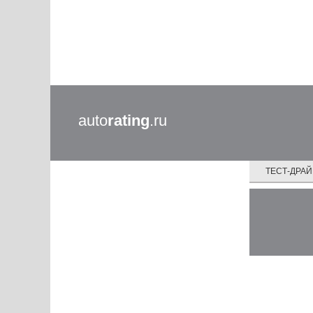
auto
rating
.ru
ТЕСТ-ДРА