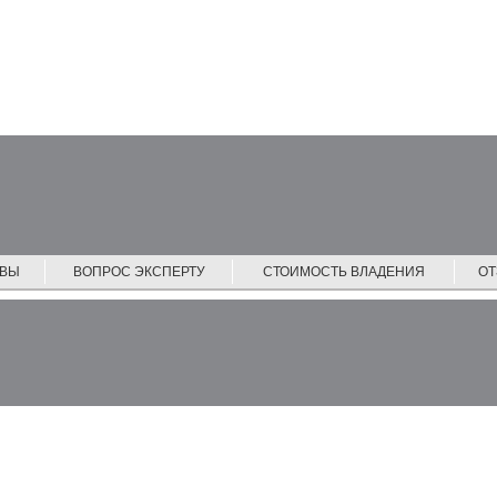
ЙВЫ
ВОПРОС ЭКСПЕРТУ
СТОИМОСТЬ ВЛАДЕНИЯ
О