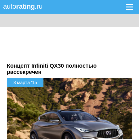
auto
rating
.ru
Концепт Infiniti QX30 полностью
рассекречен
3 марта '15