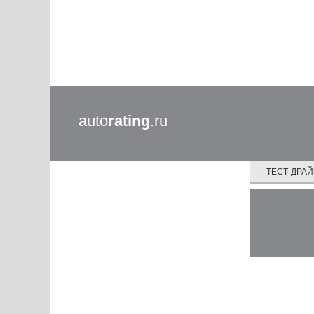
auto
rating
.ru
ТЕСТ-ДРА