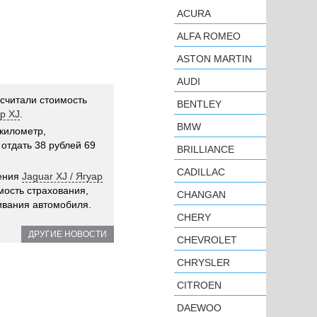
ACURA
ALFA ROMEO
ASTON MARTIN
AUDI
считали стоимость
BENTLEY
ар XJ
.
BMW
 километр,
отдать 38 рублей 69
BRILLIANCE
CADILLAC
дения
Jaguar XJ / Ягуар
мость страхования,
CHANGAN
ивания автомобиля.
CHERY
ДРУГИЕ НОВОСТИ
CHEVROLET
CHRYSLER
CITROEN
DAEWOO