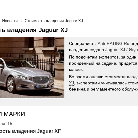
Новости
Стоимость владения Jaguar XJ
ь владения Jaguar XJ
Специалисты
AutoRATING.Ru
под
владения седана
Jaguar XJ / Ягу
По подсчетам экспертов, за один
пройденный на седане, придется 
копеек.
Во время оценки стоимости вла
XJ
, экспертами учитывалась стои
бензина и регламентного обслуж
И МАРКИ
ля '15
сть владения Jaguar XF