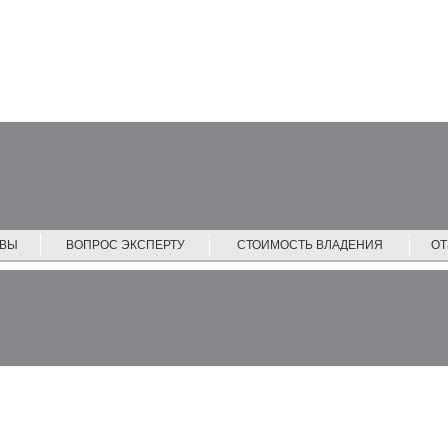
ЙВЫ
ВОПРОС ЭКСПЕРТУ
СТОИМОСТЬ ВЛАДЕНИЯ
О