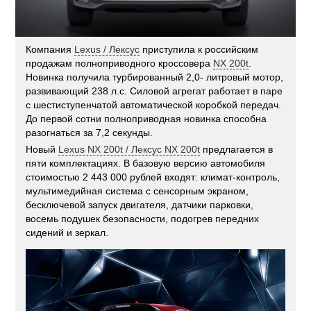
Компания
Lexus / Лексус
приступила к российским
продажам полноприводного кроссовера
NX 200t
.
Новинка получила турбированный 2,0- литровый мотор,
развивающий 238 л.с. Силовой агрегат работает в паре
с шестиступенчатой автоматической коробкой передач.
До первой сотни полноприводная новинка способна
разогнаться за 7,2 секунды.
Новый
Lexus NX 200t / Лексус NX 200t
предлагается в
пяти комплектациях. В базовую версию автомобиля
стоимостью 2 443 000 рублей входят: климат-контроль,
мультимедийная система с сенсорным экраном,
бесключевой запуск двигателя, датчики парковки,
восемь подушек безопасности, подогрев передних
сидений и зеркал.