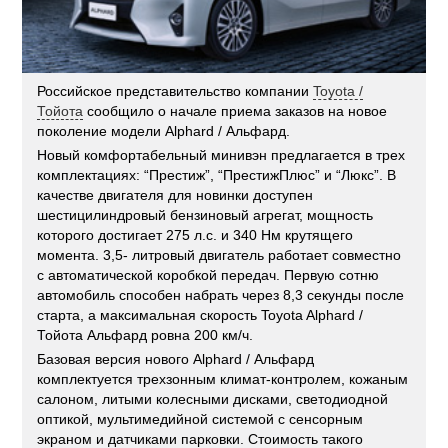
Российское представительство компании
Toyota /
Тойота
сообщило о начале приема заказов на новое
поколение модели Alphard / Альфард.
Новый комфортабельный минивэн предлагается в трех
комплектациях: “Престиж”, “ПрестижПлюс” и “Люкс”. В
качестве двигателя для новинки доступен
шестицилиндровый бензиновый агрегат, мощность
которого достигает 275 л.с. и 340 Нм крутящего
момента. 3,5- литровый двигатель работает совместно
с автоматической коробкой передач. Первую сотню
автомобиль способен набрать через 8,3 секунды после
старта, а максимальная скорость Toyota Alphard /
Тойота Альфард ровна 200 км/ч.
Базовая версия нового Alphard / Альфард
комплектуется трехзонным климат-контролем, кожаным
салоном, литыми колесными дисками, светодиодной
оптикой, мультимедийной системой с сенсорным
экраном и датчиками парковки. Стоимость такого