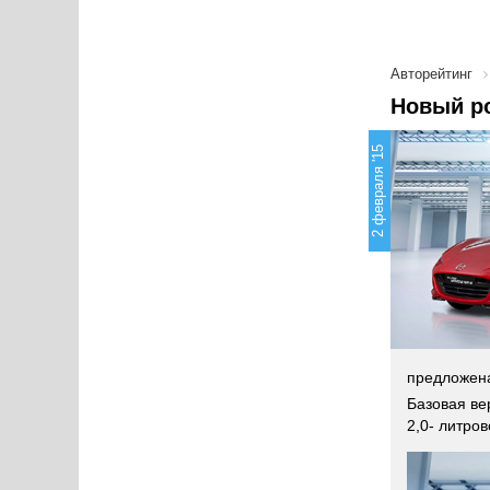
Авторейтинг
Новый ро
2 февраля '15
предложена
Базовая ве
2,0- литро