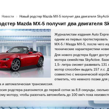
Новости
Новый родстер Mazda MX-5 получит два двигателя SkyActi
дстер Mazda MX-5 получит два двигателя Sk
Журналистам издания Auto Expre
одним из первых протестировать
MX-5 / Мазда МХ-5, после чего и
технические характеристики нови
Для нового родстера будет досту
мотора семейства SkyActive. Баз
1,5- литра сможет развивать 131 л
мотор способен выдать 157 л.с. 
совместно с механической коробк
отметить, что немного позже для
 и автоматическая трансмиссия.
рсия родстера разгоняется до первой сотни за 8,8 секунды, скольк
вому мотору, чтобы разогнать автомобиль до 100 км/ч пока неизвест