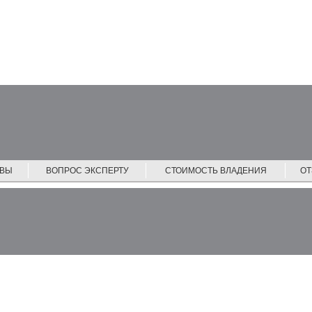
ЙВЫ
ВОПРОС ЭКСПЕРТУ
СТОИМОСТЬ ВЛАДЕНИЯ
О