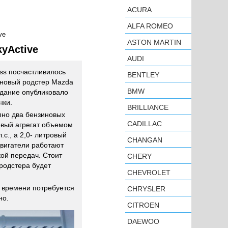
ACURA
ALFA ROMEO
ve
ASTON MARTIN
yActive
AUDI
ss посчастливилось
BENTLEY
 новый родстер Mazda
BMW
здание опубликовало
нки.
BRILLIANCE
пно два бензиновых
CADILLAC
овый агрегат объемом
.с., а 2,0- литровый
CHANGAN
Двигатели работают
ой передач. Стоит
CHERY
 родстера будет
CHEVROLET
о времени потребуется
CHRYSLER
но.
CITROEN
DAEWOO