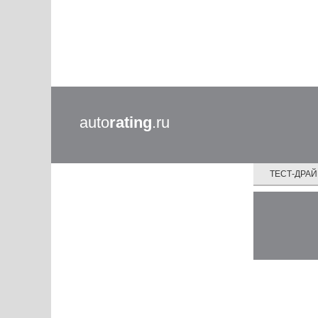
auto
rating
.ru
ТЕСТ-ДРА