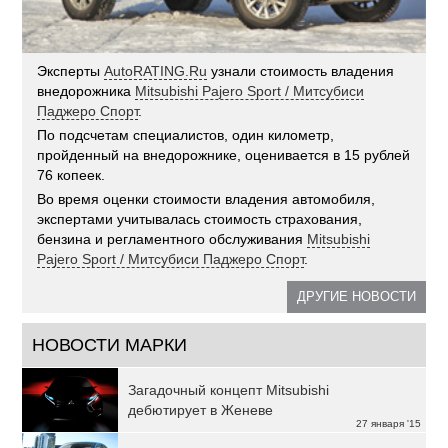
Эксперты
AutoRATING.Ru
узнали стоимость владения
внедорожника
Mitsubishi Pajero Sport / Митсубиси
Паджеро Спорт
.
По подсчетам специалистов, один километр,
пройденный на внедорожнике, оценивается в 15 рублей
76 копеек.
Во время оценки стоимости владения автомобиля,
экспертами учитывалась стоимость страхования,
бензина и регламентного обслуживания
Mitsubishi
Pajero Sport / Митсубиси Паджеро Спорт
.
ДРУГИЕ НОВОСТИ
НОВОСТИ МАРКИ
Загадочный концепт Mitsubishi
дебютирует в Женеве
27 января '15