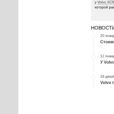
у
Volvo XC9
которой рав
НОВОСТ
20 янва
Стоимо
12 янва
У Volv
18 дека
Volvo 