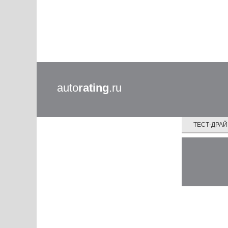
auto
rating
.ru
ТЕСТ-ДРА