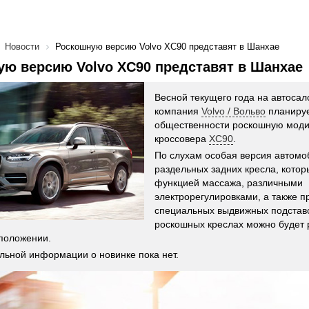
Новости
Роскошную версию Volvo XC90 представят в Шанхае
ю версию Volvo XC90 представят в Шанхае
Весной текущего года на автоса
компания
Volvo / Вольво
планируе
общественности роскошную мод
кроссовера
XC90
.
По слухам особая версия автомо
раздельных задних кресла, котор
функцией массажа, различными
электрорегулировками, а также 
специальных выдвижных подставо
роскошных креслах можно будет 
положении.
льной информации о новинке пока нет.