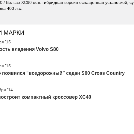
0 / Вольво XC90
есть гибридная версия оснащенная установкой, 
на 400 л.с.
И МАРКИ
ря '15
сть владения Volvo S80
ря '15
o появился “вседорожный” седан S60 Cross Country
бря '14
построит компактный кроссовер XC40