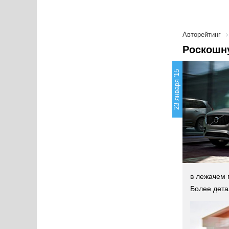
Авторейтинг
Роскошну
23 января '15
в лежачем 
Более дета