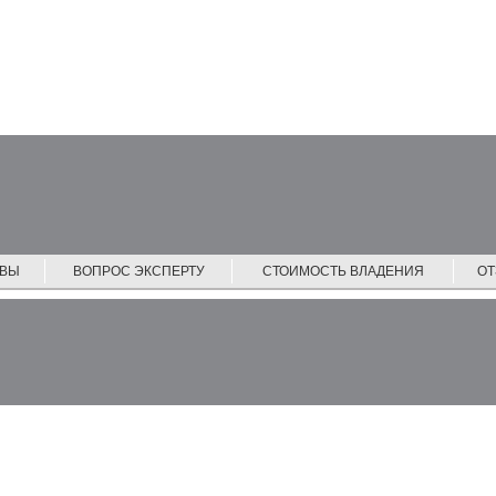
ЙВЫ
ВОПРОС ЭКСПЕРТУ
СТОИМОСТЬ ВЛАДЕНИЯ
О