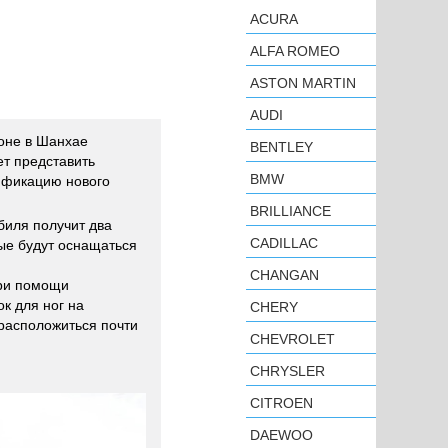
ACURA
ALFA ROMEO
ASTON MARTIN
AUDI
лоне в Шанхае
BENTLEY
т представить
BMW
ификацию нового
BRILLIANCE
биля получит два
CADILLAC
ые будут оснащаться
CHANGAN
при помощи
к для ног на
CHERY
расположиться почти
CHEVROLET
CHRYSLER
CITROEN
DAEWOO