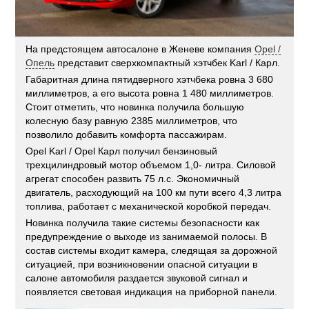
На предстоящем автосалоне в Женеве компания
Opel /
Опель
представит сверхкомпактный хэтчбек Karl / Карл.
Габаритная длина пятидверного хэтчбека ровна 3 680
миллиметров, а его высота ровна 1 480 миллиметров.
Стоит отметить, что новинка получила большую
колесную базу равную 2385 миллиметров, что
позволило добавить комфорта пассажирам.
Opel Karl / Opel Карл получил бензиновый
трехцилиндровый мотор объемом 1,0- литра. Силовой
агрегат способен развить 75 л.с. Экономичный
двигатель, расходующий на 100 км пути всего 4,3 литра
топлива, работает с механической коробкой передач.
Новинка получила такие системы безопасности как
предупреждение о выходе из занимаемой полосы. В
состав системы входит камера, следящая за дорожной
ситуацией, при возникновении опасной ситуации в
салоне автомобиля раздается звуковой сигнал и
появляется световая индикация на приборной панели.