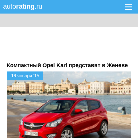
auto
rating
.ru
Компактный Opel Karl представят в Женеве
19 января '15