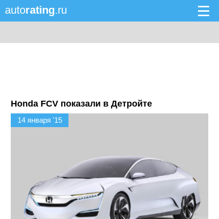
auto
rating
.ru
Honda FCV показали в Детройте
14 января '15