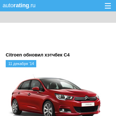
auto
rating
.ru
Citroen обновил хэтчбек C4
11 декабря '14