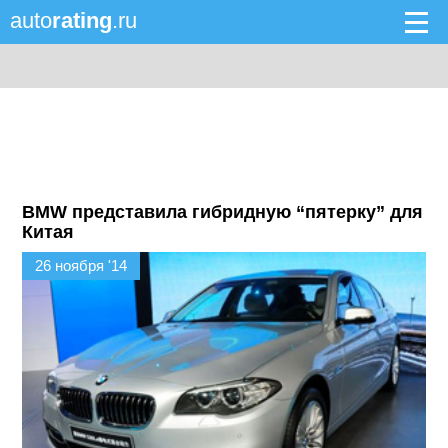
auto
rating
.ru
BMW представила гибридную “пятерку” для
Китая
26 ноября '14