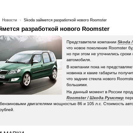
Новости
Skoda займется разработкой нового Roomster
ймется разработкой нового Roomster
Представители компании
Skoda 
что новое поколение Roomster бу
но при этом не уточнились сроки
автомобиля.
В компании пока не представляют
новинка и какие габариты получит
что задние стекла нового Roomste
большими.
На данный момент в России про
Roomster / Шкода Румстер
перв
 бензиновыми двигателями мощностью 86 и 105 л.с. Стоимость ав
рублей.