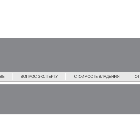
ЙВЫ
ВОПРОС ЭКСПЕРТУ
СТОИМОСТЬ ВЛАДЕНИЯ
О