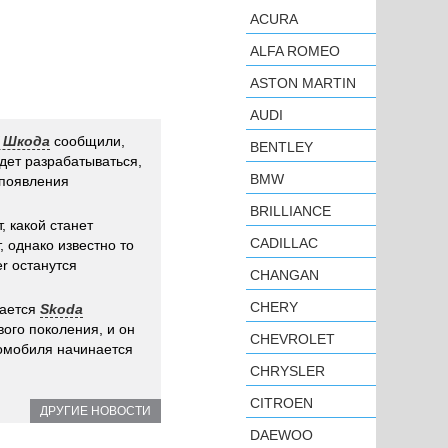
ACURA
ALFA ROMEO
ASTON MARTIN
AUDI
/ Шкода
сообщили,
BENTLEY
дет разрабатываться,
BMW
 появления
BRILLIANCE
, какой станет
CADILLAC
, однако известно то
r останутся
CHANGAN
CHERY
дается
Skoda
ого поколения, и он
CHEVROLET
томобиля начинается
CHRYSLER
CITROEN
ДРУГИЕ НОВОСТИ
DAEWOO