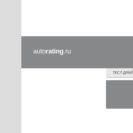
auto
rating
.ru
ТЕСТ-ДРА