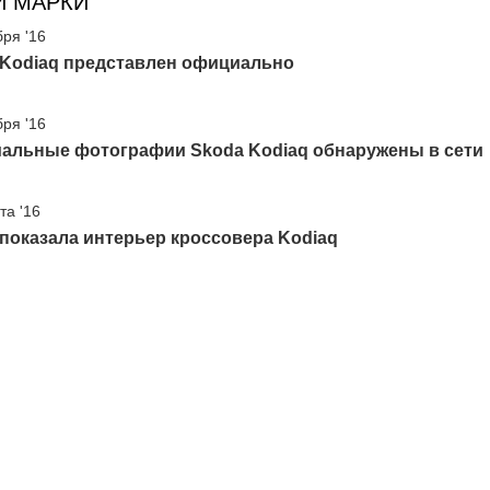
И МАРКИ
бря '16
 Kodiaq представлен официально
бря '16
альные фотографии Skoda Kodiaq обнаружены в сети
та '16
показала интерьер кроссовера Kodiaq