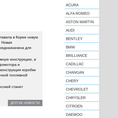
ACURA
ALFA ROMEO
ASTON MARTIN
AUDI
тавила в Корее новую
BENTLEY
. Новая
BMW
редназначена для
BRILLIANCE
жную конструкцию, в
CADILLAC
тромотора и
конструкция коробки
CHANGAN
ичной топливной
CHERY
ссией станет
CHEVROLET
CHRYSLER
ДРУГИЕ НОВОСТИ
CITROEN
DAEWOO