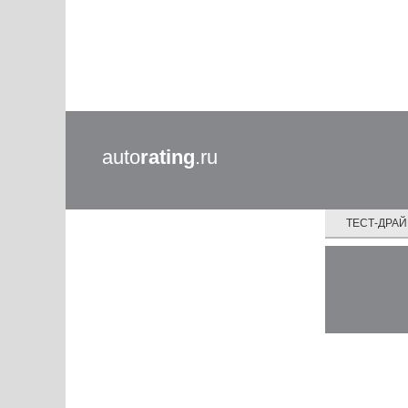
auto
rating
.ru
ТЕСТ-ДРА