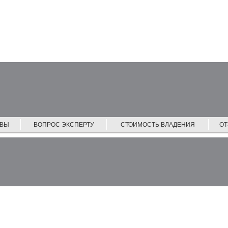
ЙВЫ
ВОПРОС ЭКСПЕРТУ
СТОИМОСТЬ ВЛАДЕНИЯ
О