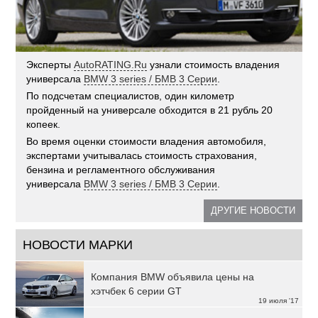
Эксперты
AutoRATING.Ru
узнали стоимость владения
универсала
BMW 3 series / БМВ 3 Серии
.
По подсчетам специалистов, один километр
пройденный на универсале обходится в 21 рубль 20
копеек.
Во время оценки стоимости владения автомобиля,
экспертами учитывалась стоимость страхования,
бензина и регламентного обслуживания
универсала
BMW 3 series / БМВ 3 Серии
.
ДРУГИЕ НОВОСТИ
НОВОСТИ МАРКИ
Компания BMW объявила цены на
хэтчбек 6 серии GT
19 июля '17