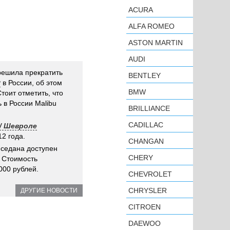
ACURA
ALFA ROMEO
ASTON MARTIN
AUDI
ешила прекратить
BENTLEY
у
в России, об этом
BMW
тоит отметить, что
 в России Malibu
BRILLIANCE
CADILLAC
 / Шевроле
2 года.
CHANGAN
 седана доступен
CHERY
. Стоимость
000 рублей.
CHEVROLET
CHRYSLER
ДРУГИЕ НОВОСТИ
CITROEN
DAEWOO