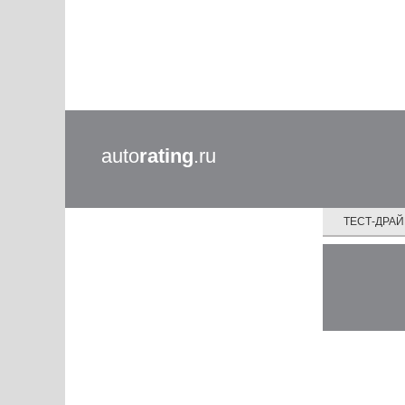
auto
rating
.ru
ТЕСТ-ДРА