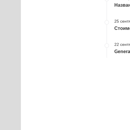
Назван
25 сент
Стоимо
22 сент
Genera