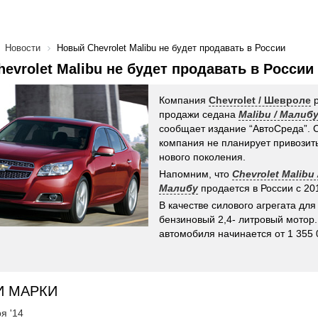
Новости
Новый Chevrolet Malibu не будет продавать в России
evrolet Malibu не будет продавать в России
Компания
Chevrolet / Шевроле
р
продажи седана
Malibu / Малиб
сообщает издание “АвтоСреда”. С
компания не планирует привозить
нового поколения.
Напомним, что
Chevrolet Malibu
Малибу
продается в России с 201
В качестве силового агрегата для
бензиновый 2,4- литровый мотор
автомобиля начинается от 1 355 
И МАРКИ
я '14