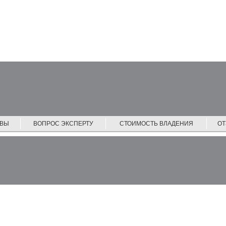
ЙВЫ
ВОПРОС ЭКСПЕРТУ
СТОИМОСТЬ ВЛАДЕНИЯ
О